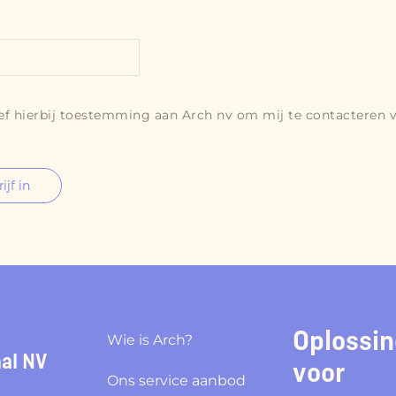
ef hierbij toestemming aan Arch nv om mij te contacteren v
ijf in
Oplossi
Wie is Arch?
nal NV
voor
Ons service aanbod