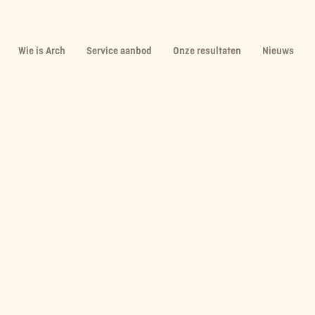
Wie is Arch
Service aanbod
Onze resultaten
Nieuws